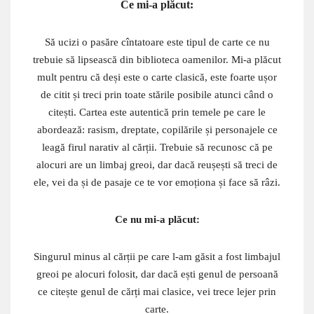
Ce mi-a plăcut:
Să ucizi o pasăre cîntatoare este tipul de carte ce nu
trebuie să lipsească din biblioteca oamenilor. Mi-a plăcut
mult pentru că deși este o carte clasică, este foarte ușor
de citit și treci prin toate stările posibile atunci când o
citești. Cartea este autentică prin temele pe care le
abordează: rasism, dreptate, copilările și personajele ce
leagă firul narativ al cărții. Trebuie să recunosc că pe
alocuri are un limbaj greoi, dar dacă reușești să treci de
ele, vei da și de pasaje ce te vor emoționa și face să râzi.
Ce nu mi-a plăcut:
Singurul minus al cărții pe care l-am găsit a fost limbajul
greoi pe alocuri folosit, dar dacă ești genul de persoană
ce citește genul de cărți mai clasice, vei trece lejer prin
carte.