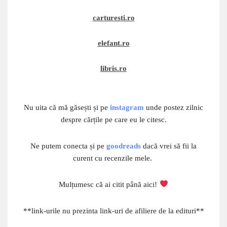
carturesti.ro
elefant.ro
libris.ro
Nu uita că mă găsești și pe
instagram
unde postez zilnic
despre cărțile pe care eu le citesc.
Ne putem conecta și pe
goodreads
dacă vrei să fii la
curent cu recenzile mele.
Mulțumesc că ai citit până aici!
**link-urile nu prezinta link-uri de afiliere de la edituri**