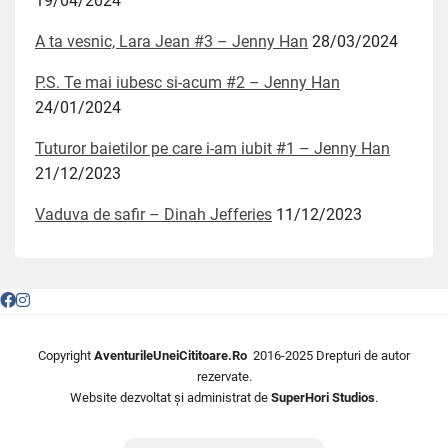
19/04/2024
A ta vesnic, Lara Jean #3 – Jenny Han
28/03/2024
P.S. Te mai iubesc si-acum #2 – Jenny Han
24/01/2024
Tuturor baietilor pe care i-am iubit #1 – Jenny Han
21/12/2023
Vaduva de safir – Dinah Jefferies
11/12/2023
Copyright
AventurileUneiCititoare.Ro
2016-2025 Drepturi de autor
rezervate.
Website dezvoltat și administrat de
SuperHori Studios
.