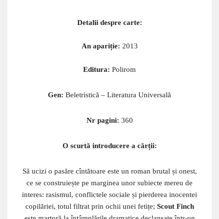
Detalii despre carte:
An apariție:
2013
Editura:
Polirom
Gen:
Beletristică – Literatura Universală
Nr pagini:
360
O scurtă introducere a cărții:
Să ucizi o pasăre cîntătoare este un roman brutal și onest,
ce se construiește pe marginea unor subiecte mereu de
interes: rasismul, conflictele sociale și pierderea inocentei
copilăriei, totul filtrat prin ochii unei fetițe;
Scout Finch
este martoră la întâmplările dramatice declansate într-un